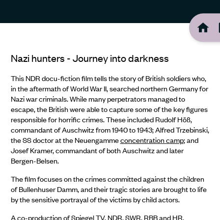
Nazi hunters - Journey into darkness
This NDR docu-fiction film tells the story of British soldiers who,
in the aftermath of World War II, searched northern Germany for
Nazi war criminals. While many perpetrators managed to
escape, the British were able to capture some of the key figures
responsible for horrific crimes. These included Rudolf Höß,
commandant of Auschwitz from 1940 to 1943; Alfred Trzebinski,
the SS doctor at the Neuengamme
concentration camp
; and
Josef Kramer, commandant of both Auschwitz and later
Bergen-Belsen.
The film focuses on the crimes committed against the children
of Bullenhuser Damm, and their tragic stories are brought to life
by the sensitive portrayal of the victims by child actors.
A co-production of Spiegel TV, NDR, SWR, RBB and HR,