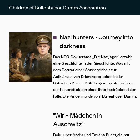
Navigated to: Nazi hunters - Journey into darkness
Children of Bullenhuser Damm Association
Nazi hunters - Journey into
darkness
Das NDR-Dokudrama „Die Nazijäger“ erzählt
eine Geschichte in der Geschichte. Was mit
dem Porträt einer Sondereinheit zur
Aufklärung von Kriegsverbrechen in der
Britischen Armee 1945 beginnt, weitet sich zu
der Rekonstruktion eines ihrer bedrückendsten
Fälle: Die Kindermorde vom Bullenhuser Damm.
"Wir – Mädchen in
Auschwitz"
Doku über Andra und Tatiana Bucci, die mit