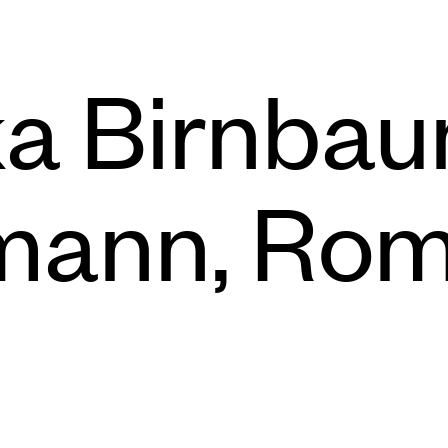
ka Birnbau
ann, Roma