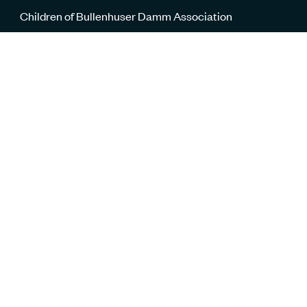
Children of Bullenhuser Damm Association
Lelka Birnbaum, H. Wassermann, Roman Zeller