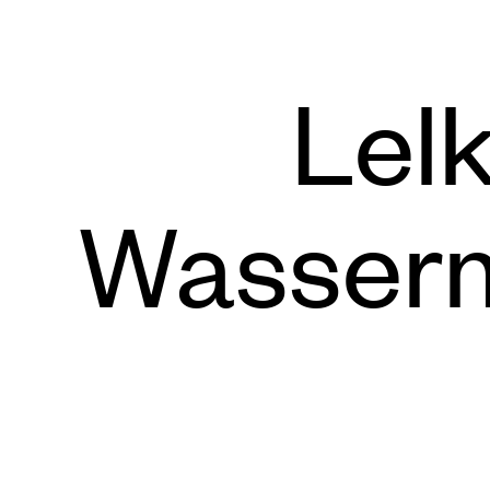
Lel
Wasserm